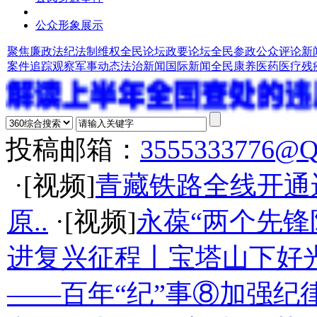
公众形象展示
聚焦廉政法纪
法制维权
全民论坛
政要论坛
全民参政
公众评论
新
案件追踪观察
军事动态
法治新闻
国际新闻
全民康养
医药医疗
残
投稿邮箱：
3555333776@
·[视频]
青藏铁路全线开通
原..
·[视频]
永葆“两个先锋
进复兴征程丨宝塔山下好光
——百年“纪”事⑧加强纪律