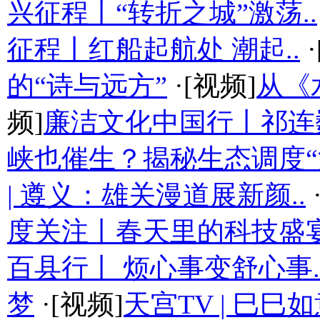
兴征程丨“转折之城”激荡..
征程丨红船起航处 潮起..
·
的“诗与远方”
·[视频]
从《
频]
廉洁文化中国行丨祁连
峡也催生？揭秘生态调度“流
| 遵义：雄关漫道展新颜..
度关注丨春天里的科技盛
百县行丨 烦心事变舒心事.
梦
·[视频]
天宫TV | 巳