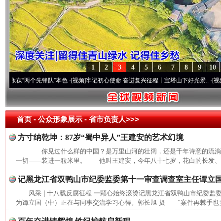
1
2
3
4
5
6
7
8
9
10
葆“两个先锋队”本色
·[视频]
牢记初心使命 奋进复兴征程丨宝塔山下好光景..
·[视频]
因党
首页
- 公众形象展示 -
省市负责人>>>
方寸纳乾坤：87岁“蜀中异人”王建安的艺术幻境
你见过什么样的中国？是万里山河的壮阔，还是千年诗意的流
一切——装进一粒米里。 他叫王建安，今年八十七岁，花白的长发、长
记黑龙江省双鸭山市纪委监委第十一审查调查室主任谭立
风采 | 十八载反腐征程 一颗心始终滚烫记黑龙江省双鸭山市纪委
为谭立国（中）正在与同事交流学习心得。郭长旭 摄 "案件再棘手也要