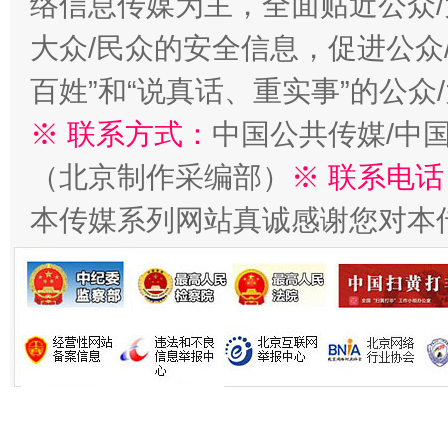
络信息传媒为主，全面贴近公众/
今
在谋一域中谋全局
大众/民众的安全信息，促进公众
百姓”和“说真话、重实事”的公众
※ 联系方式：
中国公共传媒/中
（北京制作采编部）
※ 联系电话
本传媒系列网站真诚感谢您对本
习近平的博鳌关键词
魏明亮