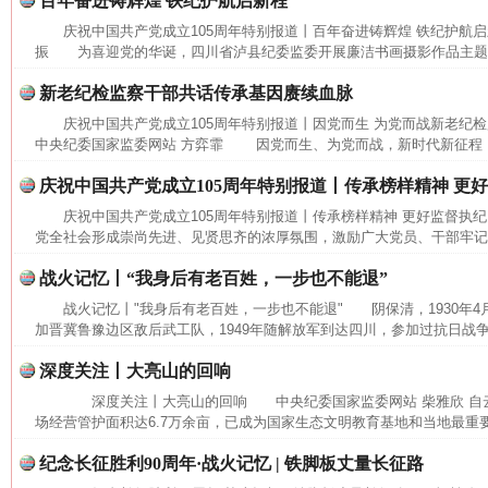
百年奋进铸辉煌 铁纪护航启新程
庆祝中国共产党成立105周年特别报道丨百年奋进铸辉煌 铁纪护航
振 为喜迎党的华诞，四川省泸县纪委监委开展廉洁书画摄影作品主题展
新老纪检监察干部共话传承基因赓续血脉
庆祝中国共产党成立105周年特别报道丨因党而生 为党而战新老纪
中央纪委国家监委网站 方弈霏 因党而生、为党而战，新时代新征程，要
庆祝中国共产党成立105周年特别报道丨传承榜样精神 更
庆祝中国共产党成立105周年特别报道丨传承榜样精神 更好监督执
党全社会形成崇尚先进、见贤思齐的浓厚氛围，激励广大党员、干部牢记党
战火记忆丨“我身后有老百姓，一步也不能退”
战火记忆丨"我身后有老百姓，一步也不能退" 阴保清，1930年4
加晋冀鲁豫边区敌后武工队，1949年随解放军到达四川，参加过抗日战争
深度关注丨大亮山的回响
深度关注丨大亮山的回响 中央纪委国家监委网站 柴雅欣 自
场经营管护面积达6.7万余亩，已成为国家生态文明教育基地和当地最重要
网上购药对药下症？
纪念长征胜利90周年·战火记忆 | 铁脚板丈量长征路