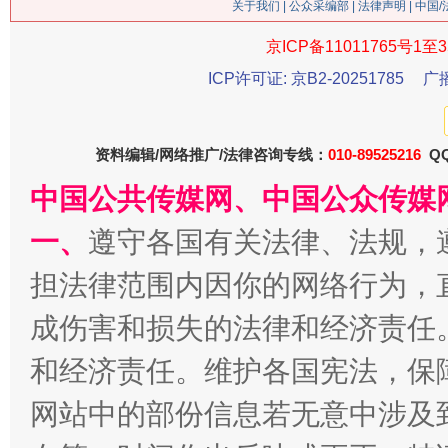
关于我们
|
公众采编部
|
法律声明
| 中国
今
京ICP备11011765号1至3
在谋一域中谋全局
ICP许可证: 京B2-20251785
广
资料编辑/网络推广/法律咨询专线：
010-89525216
QQ
中国公共传媒网、中国公众传媒
一、
遵守各国有关法律、法规，
担法律范围内因你的网络行为，
习近平的博鳌关键词
成伤害和损失的法律和经济责任
魏明亮
和经济责任。维护各国宪法，保
网站中的部份信息若无意中涉及