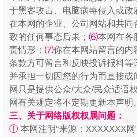
于黑客攻击、电脑病毒侵入或政
在本网的企业、公司网站和共同
致的任何事态后果；
⑹
本网在各
责情形；
⑺
你在本网站留言的内
条款方可留言和反映投诉报料等
解纷+调解+退费，一次搞定
并承担一切因您的行为而直接或
网只是提供公众/大众/民众话语
网有关规定将不定期更新本声明
三、关于网络版权权属问题：
①
本网注明“来源：XXXXXXX网