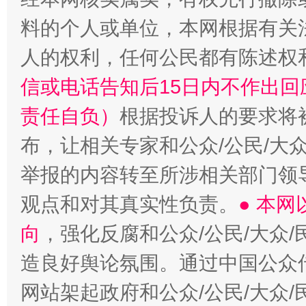
料的个人或单位，本网根据有关
招工难、用工荒背后
人的权利，任何公民都有陈述权
信或电话告知后15日内不作出
责任自负）
根据投诉人的要求将
布，让相关专家和公众/公民/大
举报的内容转至所涉相关部门领
观点和对其真实性负责。
● 本
向
，强化反腐和公众/公民/大众
造良好舆论氛围。通过中国公众传
网站架起政府和公众/公民/大众