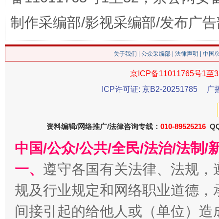
制作采编部/影视采编部/发布广告
关于我们
|
公众采编部
|
法律声明
| 中国
京ICP备11011765号1至3
这是一记警钟！
谢
ICP许可证: 京B2-20251785
广
资料编辑/网络推广/法律咨询专线：
010-89525216
QQ
中国/公众/公共/全民/法治/法
一、
遵守各国有关法律、法规，
规及行业规定和网络职业道德，
间接引起的给他人或（单位）造
今
在谋一域中谋全局