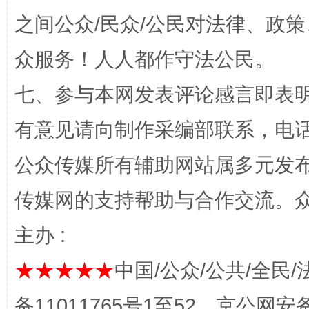
之间公众/民众/公民对法律、政
众服务！人人都作守法公民。
招工难、用工荒背后
七、参与本网发表评论感言即表明
有意见请向制作采编部联系，电话：0
公众传媒所有辅助网站属多元发
传媒网的支持帮助与合作交流。
主办 :
网上购药对药下症？
★★★★★
中国/公众/公共/全民/
备11011765号1至52，京公网安备：