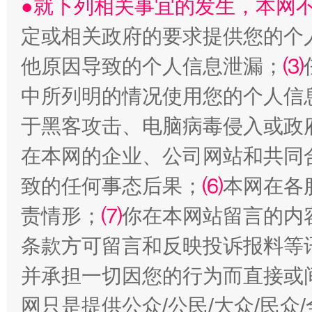
●就下列相关事宜的发生，本网
定或相关政府的要求提供您的个
生
“刷贴”乱象丛生
他原因导致的个人信息泄漏；
⑶
中所列明的情况使用您的个人信
于黑客攻击、电脑病毒侵入或政
在本网的企业、公司网站和共同
致的任何事态后果；
⑹
本网在各
责情形；
⑺
你在本网站留言的内
揭批美国五大"原罪"
"炒
条款方可留言和反映投诉报料等
并承担一切因您的行为而直接或
网只是提供公众/公民/大众/民