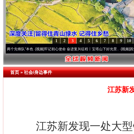
1
2
3
4
5
6
7
8
9
10
先锋队”本色
·[视频]
牢记初心使命 奋进复兴征程丨宝塔山下好光景..
·[视频]
因党而生 为党
首页
»
社会/身边事件
江苏新
江苏新发现一处大型