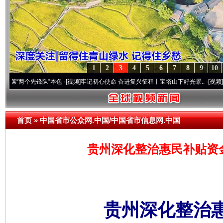
1
2
3
4
5
6
7
8
9
10
个先锋队”本色
·[视频]
牢记初心使命 奋进复兴征程丨宝塔山下好光景..
·[视频]
因党而生 
首页
»
中国省市公众网.中国/中国省市信息网.中国
贵州深化整治惠民补贴资
贵州深化整治