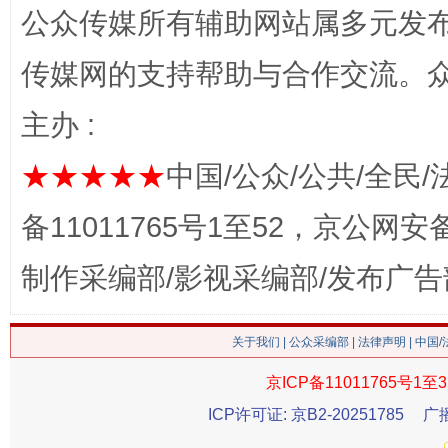
公众传媒所有辅助网站属多元发
传媒网的支持帮助与合作交流。
网上购药对药下症？
主办 :
★★★★★
中国/公众/公共/全民/
备11011765号1至52，京公网安备：
制作采编部/影视采编部/发布广告
关于我们
|
公众采编部
|
法律声明
| 中国
这是一记警钟！
谢
京ICP备11011765号1至3
ICP许可证: 京B2-20251785
广