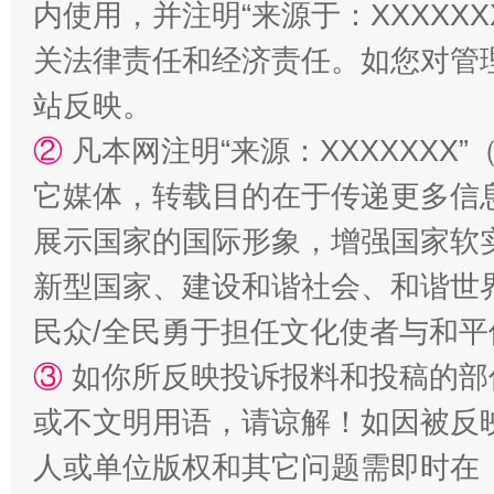
内使用，并注明“来源于：XXXXX
关法律责任和经济责任。如您对管
站反映。
②
凡本网注明“来源：XXXXXX
站台名比不上好声名
它媒体，转载目的在于传递更多信
展示国家的国际形象，增强国家软
新型国家、建设和谐社会、和谐世界
民众/全民勇于担任文化使者与和
③
如你所反映投诉报料和投稿的部
或不文明用语，请谅解！如因被反
漫山遍野的桃花与雪山、麦地、白藏房
除了
人或单位版权和其它问题需即时在