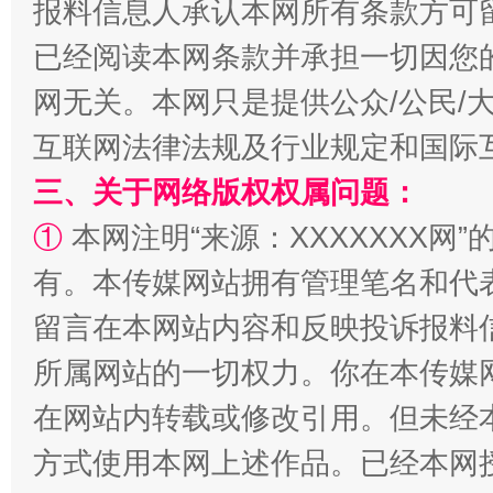
报料信息人承认本网所有条款方可
已经阅读本网条款并承担一切因您
揭批美国五大"原罪"
"炒
网无关。本网只是提供公众/公民/
互联网法律法规及行业规定和国际
三、关于网络版权权属问题：
①
本网注明“来源：XXXXXXX网”
有。本传媒网站拥有管理笔名和代
留言在本网站内容和反映投诉报料
所属网站的一切权力。你在本传媒
解纷+调解+退费，一次搞定
在网站内转载或修改引用。但未经
方式使用本网上述作品。已经本网