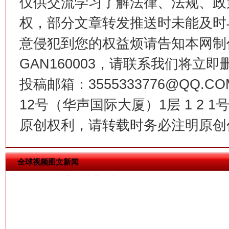
仅供交流学习了解法律、法规、政
权，部分文章转发推送时未能及时
意侵犯到您的权益烦请告知本网制作采编
GAN160003，请联系我们将立即删
投稿邮箱：3555333776@QQ
12号（华声国际大厦）1层 1 2
今
在谋一域中谋全局
原创权利，请转载时务必注明原创作
全球视频图文新闻