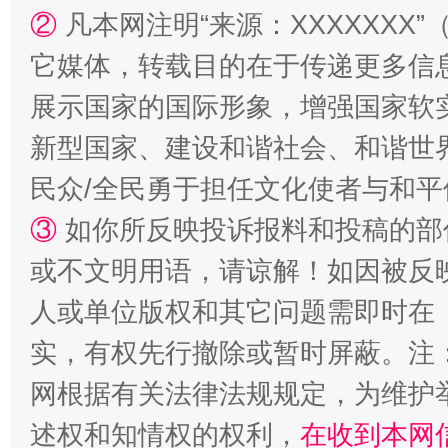
②
凡本网注明“来源：XXXXXX
它媒体，转载目的在于传递更多信
漫山遍野的桃花与雪山、麦地、白藏房
除了
展示国家的国际形象，增强国家软
新型国家、建设和谐社会、和谐世界
民众/全民勇于担任文化使者与和
③
如你所反映投诉报料和投稿的部
或不文明用语，请谅解！如因被反
人或单位版权和其它问题需即时在
招工难、用工荒背后
实，有权先行撤除或暂时屏蔽。注
网根据有关法律法规规定，为维护
述权和知情权的权利，
在收到本网