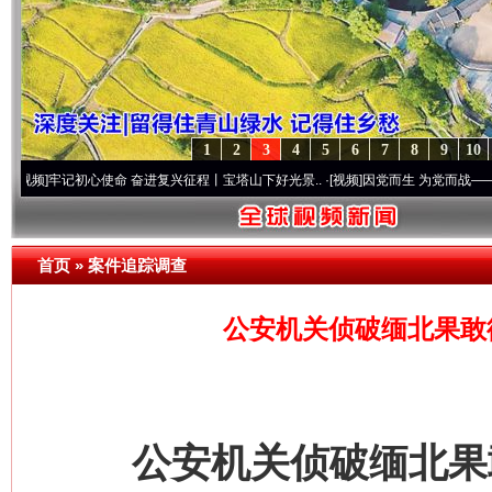
1
2
3
4
5
6
7
8
9
10
记初心使命 奋进复兴征程丨宝塔山下好光景..
·[视频]
因党而生 为党而战——百年“纪”事
首页
»
案件追踪调查
公安机关侦破缅北果敢
公安机关侦破缅北果敢