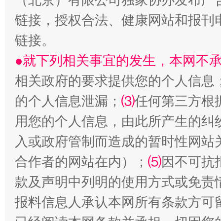
链接，授权合法、健康网站和报刊
生
链接。
“刷贴”乱象丛生
●就下列相关事宜的发生，本网不
相关政府的要求提供您的个人信息
的个人信息泄漏；
⑶
任何第三方根
用您的个人信息，由此所产生的纠
入或政府管制而造成的暂时性网站
合作者的网站在内）；
⑸
因不可抗
揭批美国五大"原罪"
"炒
款及声明中列明的使用方式或免责
报料信息人承认本网所有条款方可