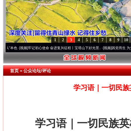
1
2
3
4
5
6
7
8
9
10
色
·[视频]
牢记初心使命 奋进复兴征程丨宝塔山下好光景..
·[视频]
因党而生 为党而战——百
首页
»
公众论坛/评论
学习语｜一切民族
学习语｜一切民族英雄