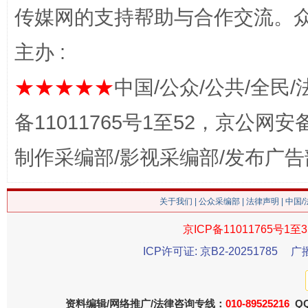
传媒网的支持帮助与合作交流。
主办 :
★★★★★
中国/公众/公共/全民/
备11011765号1至52，京公网安备：
这是一记警钟！
谢
制作采编部/影视采编部/发布广告
关于我们
|
公众采编部
|
法律声明
| 中国
京ICP备11011765号1至3
ICP许可证: 京B2-20251785
广
今
资料编辑/网络推广/法律咨询专线：
010-89525216
QQ