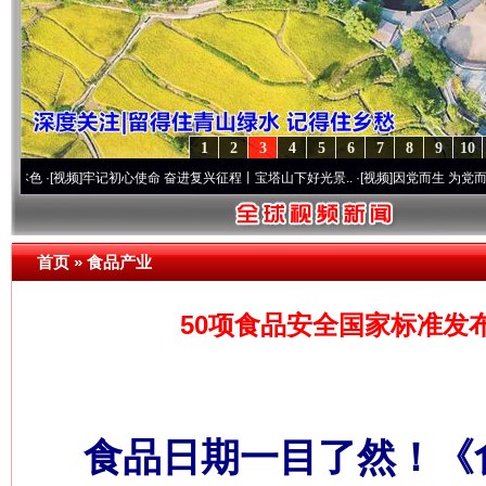
1
2
3
4
5
6
7
8
9
10
频]
牢记初心使命 奋进复兴征程丨宝塔山下好光景..
·[视频]
因党而生 为党而战——百年“
首页
»
食品产业
50项食品安全国家标准发
食品日期一目了然！《